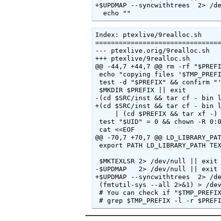
+$UPDMAP --syncwithtrees  2> /de
  echo ""
Index: ptexlive/9realloc.sh

================================
--- ptexlive.orig/9realloc.sh

+++ ptexlive/9realloc.sh

@@ -44,7 +44,7 @@ rm -rf "$PREFI
 echo "copying files '$TMP_PREFI
 test -d "$PREFIX" && confirm "'
 $MKDIR $PREFIX || exit

-(cd $SRC/inst && tar cf - bin l
+(cd $SRC/inst && tar cf - bin l
     | (cd $PREFIX && tar xf -) 
 test "$UID" = 0 && chown -R 0:0
 cat <<EOF

@@ -70,7 +70,7 @@ LD_LIBRARY_PAT
 export PATH LD_LIBRARY_PATH TEX
 $MKTEXLSR 2> /dev/null || exit

-$UPDMAP   2> /dev/null || exit

+$UPDMAP --syncwithtrees  2> /de
 (fmtutil-sys --all 2>&1) > /dev
 # You can check if "$TMP_PREFIX
 # grep $TMP_PREFIX -l -r $PREF