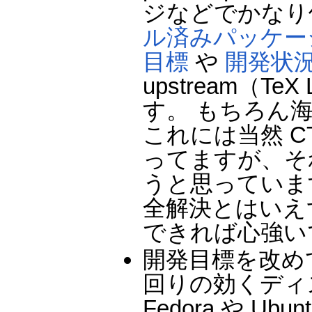
ジなどでかなり
ル済みパッケー
目標
や
開発状
upstream（
す。 もちろん海
これには当然 C
ってますが、そ
うと思っていま
全解決とはいえ
できれば心強いで
開発目標を改め
回りの効くディ
Fedora や 