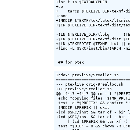
+for f in $EXTRAHYPHEN

+do

+    tarcp $TEXLIVE_DIR/texmf-di
+done

+$MKDIR $TEXMF/tex/latex/ltxmisc
+$CP $TEXLIVE_DIR/texmf-dist/tex
-$LN $TEXLIVE_DIR/tlpkg      $TE
-$LN $TEXLIVE_DIR/texmf-dist $TE
+$LN $TEXMFDIST $TEXMF-dist || e
+find -L $SRC/inst/bin/$ARCH -mi
 ## for ptex
Index: ptexlive/9realloc.sh

================================
--- ptexlive.orig/9realloc.sh

+++ ptexlive/9realloc.sh

@@ -44,7 +44,7 @@ rm -rf "$PREFI
 echo "copying files '$TMP_PREFI
 test -d "$PREFIX" && confirm "'
 $MKDIR $PREFIX || exit

-(cd $SRC/inst && tar cf - bin l
+(cd $SRC/inst && tar cf - bin l
     | (cd $PREFIX && tar xf -) 
 test "$UID" = 0 && chown -R 0:0