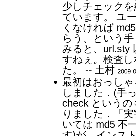
少しチェックを
ています。 ユーザ
くなければ md5
らう、という手もあ
みると、url.s
すねぇ。検査し
た。 -- 土村
2009-0
最初はおっしゃる通
しました．(手
check とい
りました．「実
いては md5 不
す)が，インス