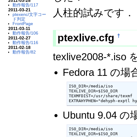
2011-03-28
動作報告/117
人柱的試みです．
2011-03-21
ptexenc/文字コー
ド判定
FrontPage
2011-03-11
動作報告/106
ptexlive.cfg
†
2011-02-27
動作報告/116
2011-02-18
動作報告/82
texlive2008-*.
Fedora 11 の
ISO_DIR=/media/iso

TEXLIVE_DIR=$ISO_DIR

TEXMFDIST=/usr/share/texmf

EXTRAHYPHEN="dehyph-exptl h
Ubuntu 9.04 
ISO_DIR=/media/iso

TEXLIVE_DIR=$ISO_DIR
