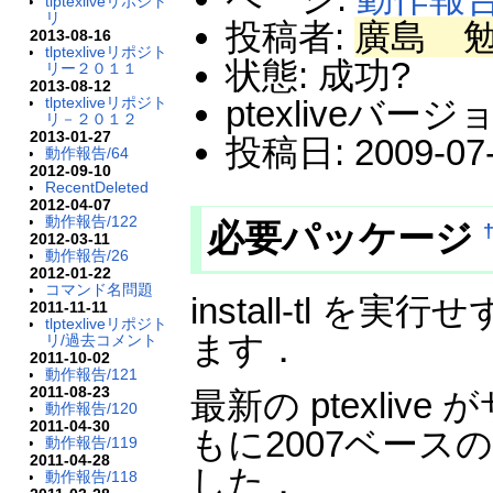
tlptexliveリポジト
リ
投稿者:
廣島 
2013-08-16
tlptexliveリポジト
状態: 成功?
リー２０１１
2013-08-12
tlptexliveリポジト
ptexliveバージョ
リ－２０１２
2013-01-27
投稿日: 2009-07-0
動作報告/64
2012-09-10
RecentDeleted
2012-04-07
動作報告/122
必要パッケージ
2012-03-11
動作報告/26
2012-01-22
コマンド名問題
install-tl を実行せず
2011-11-11
tlptexliveリポジト
ます．
リ/過去コメント
2011-10-02
動作報告/121
2011-08-23
最新の ptexli
動作報告/120
2011-04-30
もに2007ベースの Fe
動作報告/119
2011-04-28
した．
動作報告/118