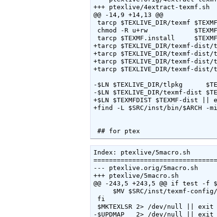
+++ ptexlive/4extract-texmf.sh	2009-07-04 06:10:33.000000000 +0900

@@ -14,9 +14,13 @@

 tarcp $TEXLIVE_DIR/texmf $TEXMF
 chmod -R u+rw            $TEXMF
 tarcp $TEXMF.install     $TEXMF
+tarcp $TEXLIVE_DIR/texmf-dist/t
+tarcp $TEXLIVE_DIR/texmf-dist/t
+tarcp $TEXLIVE_DIR/texmf-dist/t
+tarcp $TEXLIVE_DIR/texmf-dist/t
-$LN $TEXLIVE_DIR/tlpkg      $TE
-$LN $TEXLIVE_DIR/texmf-dist $TE
+$LN $TEXMFDIST $TEXMF-dist || e
+find -L $SRC/inst/bin/$ARCH -mi
 ## for ptex
Index: ptexlive/5macro.sh

================================
--- ptexlive.orig/5macro.sh

+++ ptexlive/5macro.sh

@@ -243,5 +243,5 @@ if test -f $
     $MV $SRC/inst/texmf-config/
 fi

 $MKTEXLSR 2> /dev/null || exit

-$UPDMAP   2> /dev/null || exit
