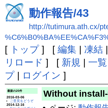
動作報告/43
http://tutimura.ath.cx/pt
%C6%B0%BA%EE%CA%F3%
[
トップ
] [
編集
|
凍結
リロード
] [
新規
|
一覧
プ
|
ログイン
]
Without install-
最新の20件
2016-03-06
ご意見をどうぞ
2014-12-16
ページ:
動作報