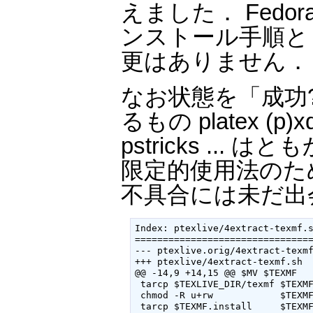
えました． Fedora
ンストール手順としては
更はありません．
なお状態を「成功
るもの platex (p)xdv
pstricks ..
限定的使用法のためか
不具合には未だ出
Index: ptexlive/4extract-texmf.s
================================
--- ptexlive.orig/4extract-texmf
+++ ptexlive/4extract-texmf.sh

@@ -14,9 +14,15 @@ $MV $TEXMF   
 tarcp $TEXLIVE_DIR/texmf $TEXMF
 chmod -R u+rw            $TEXMF
 tarcp $TEXMF.install     $TEXMF