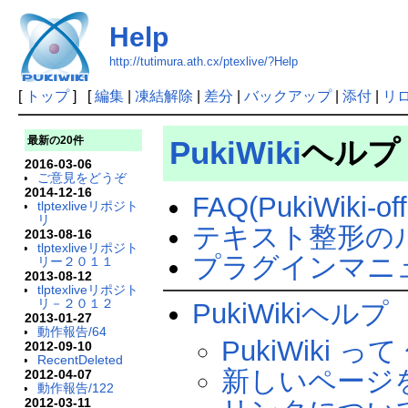
Help
http://tutimura.ath.cx/ptexlive/?Help
[
トップ
] [
編集
|
凍結解除
|
差分
|
バックアップ
|
添付
|
リ
最新の20件
PukiWiki
ヘル
2016-03-06
ご意見をどうぞ
2014-12-16
FAQ(PukiWiki-offi
tlptexliveリポジト
リ
テキスト整形の
2013-08-16
tlptexliveリポジト
プラグインマニ
リー２０１１
2013-08-12
tlptexliveリポジト
リ－２０１２
PukiWikiヘルプ
2013-01-27
動作報告/64
PukiWiki っ
2012-09-10
RecentDeleted
新しいページ
2012-04-07
動作報告/122
2012-03-11