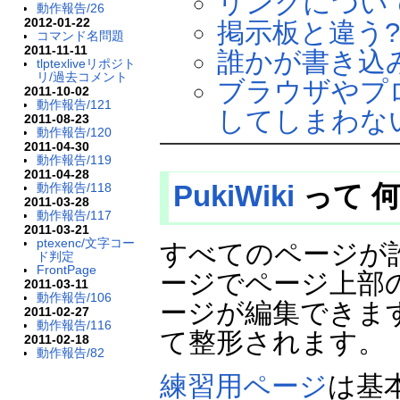
リンクについて
動作報告/26
2012-01-22
掲示板と違う?
コマンド名問題
2011-11-11
誰かが書き込
tlptexliveリポジト
リ/過去コメント
ブラウザやプ
2011-10-02
動作報告/121
してしまわな
2011-08-23
動作報告/120
2011-04-30
動作報告/119
2011-04-28
PukiWiki
って 
動作報告/118
2011-03-28
動作報告/117
2011-03-21
ptexenc/文字コー
すべてのページが
ド判定
FrontPage
ージでページ上部
2011-03-11
動作報告/106
ージが編集できま
2011-02-27
動作報告/116
て整形されます。
2011-02-18
動作報告/82
練習用ページ
は基