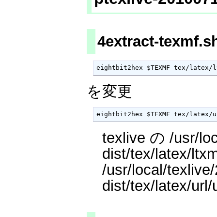
4extract-texmf
eightbit2hex $TEXMF tex/latex/l
を変更
eightbit2hex $TEXMF tex/latex/u
texlive の /usr/lo
dist/tex/latex/ltx
/usr/local/texliv
dist/tex/latex