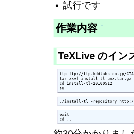
試行です
作業内容
†
TeXLive のイ
ftp ftp://ftp.kddlabs.co.jp/CTA
tar zxvf install-tl-unx.tar.gz

cd install-tl-20100512

su
./install-tl -repository http:/
exit

cd ..
約30分かかりまし