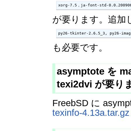
xorg-7.5，ja-font-std-0.0.20090
が要ります。追加
py26-tkinter-2.6.5_3, py26-imag
も必要です。
asymptote を 
texi2dvi が要
FreebSD に as
texinfo-4.13a.tar.gz