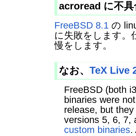
acroread に
FreeBSD 8.1
の li
に失敗をします。仕方が
慢をします。
なお、
TeX Live
FreeBSD (both i
binaries were not
release, but they
versions 5, 6, 7,
custom binaries
.