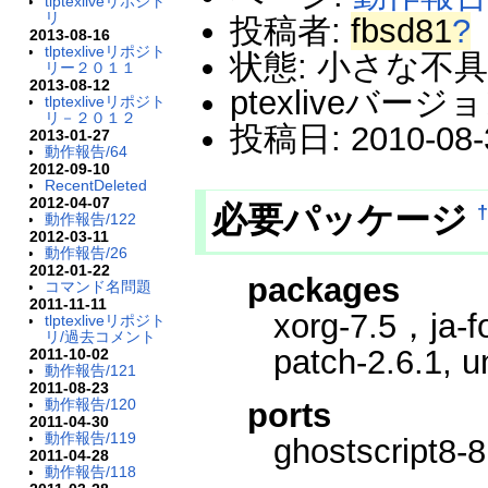
tlptexliveリポジト
リ
投稿者:
fbsd81
?
2013-08-16
tlptexliveリポジト
状態: 小さな不
リー２０１１
2013-08-12
ptexliveバージョ
tlptexliveリポジト
リ－２０１２
投稿日: 2010-08-3
2013-01-27
動作報告/64
2012-09-10
RecentDeleted
2012-04-07
必要パッケージ
動作報告/122
2012-03-11
動作報告/26
2012-01-22
packages
コマンド名問題
2011-11-11
xorg-7.5，ja-f
tlptexliveリポジト
リ/過去コメント
patch-2.6.1, u
2011-10-02
動作報告/121
2011-08-23
動作報告/120
ports
2011-04-30
動作報告/119
ghostscript8-
2011-04-28
動作報告/118