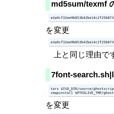
md5sum/texmf
e3a9cf32ee9b853b42be14c2f25b873
を変更
e3a9cf32ee9b853b42be14c2f25b873
上と同じ理由で
7font-search.s
tarx $ISO_DIR/source/ghostscrip
cmapinstall $PTEXLIVE_TMP/ghost
を変更