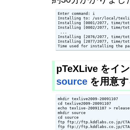
Enter command: i

Installing to: /usr/local/texli
Installing [0001/2077, time/tot
Installing [0002/2077, time/tot
 ...

Installing [2076/2077, time/tot
Installing [2077/2077, time/tot
Time used for installing the pa
pTeXLive をイ
source
を用意
mkdir texlive2009-20091107

cd texlive2009-20091107

echo texlive-20091107 > release
mkdir source

cd source

ftp ftp://ftp.kddlabs.co.jp/CTA
ftp ftp://ftp.kddlabs.co.jp/CTA