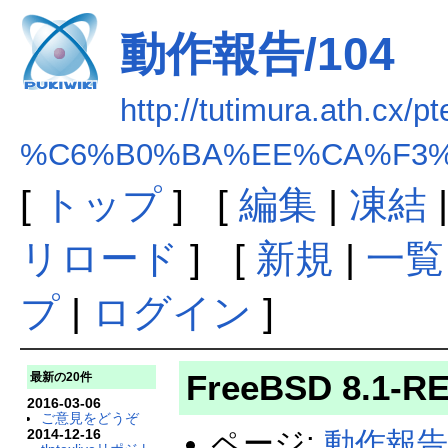
動作報告/104
http://tutimura.ath.cx/pt
%C6%B0%BA%EE%CA%F3%B
[
トップ
] [
編集
|
凍結
リロード
] [
新規
|
一覧
プ
|
ログイン
]
FreeBSD 8.1-
最新の20件
2016-03-06
ご意見をどうぞ
2014-12-16
ページ:
動作報告