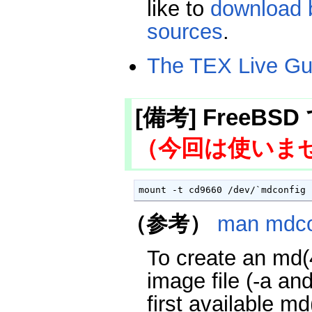
like to
download b
sources
.
The TEX Live Gu
[備考] FreeB
（今回は使いま
mount -t cd9660 /dev/`mdconfig 
（参考）
man mdco
To create an md(
image file (-a an
first available m