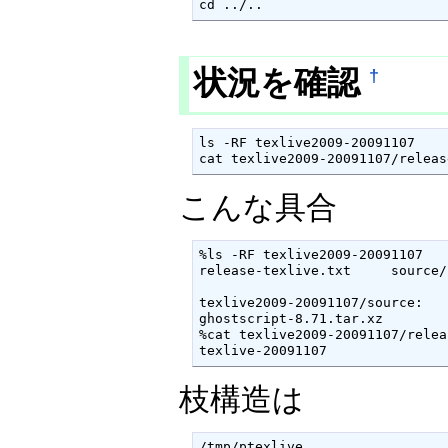
cd ../..
状況を確認
†
ls -RF texlive2009-20091107

cat texlive2009-20091107/releas
こんな具合
%ls -RF texlive2009-20091107

release-texlive.txt     source/

texlive2009-20091107/source:

ghostscript-8.71.tar.xz        
%cat texlive2009-20091107/relea
texlive-20091107
枝構造は
/tmp/ptexlive
