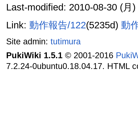
Last-modified: 2010-08-30 (月)
Link:
動作報告/122
(5235d)
動作
Site admin:
tutimura
PukiWiki 1.5.1
© 2001-2016
PukiW
7.2.24-0ubuntu0.18.04.17. HTML co