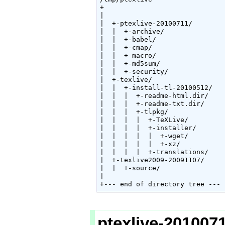
+

|

|  +-ptexlive-20100711/

|  |  +-archive/

|  |  +-babel/

|  |  +-cmap/

|  |  +-macro/

|  |  +-md5sum/

|  |  +-security/

|  +-texlive/

|  |  +-install-tl-20100512/

|  |  |  +-readme-html.dir/

|  |  |  +-readme-txt.dir/

|  |  |  +-tlpkg/

|  |  |  |  +-TeXLive/

|  |  |  |  +-installer/

|  |  |  |  |  +-wget/

|  |  |  |  |  +-xz/

|  |  |  |  +-translations/

|  +-texlive2009-20091107/

|  |  +-source/

|

+--- end of directory tree ---
ptexlive-20