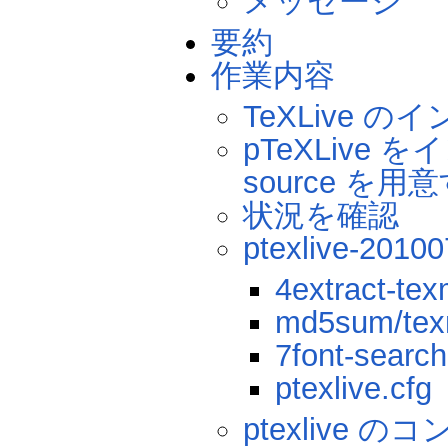
メッセージ
要約
作業内容
TeXLive 
pTeXLive 
source を用
状況を確認
ptexlive-2
4extract-t
md5sum/te
7font-sear
ptexlive.cfg
ptexlive