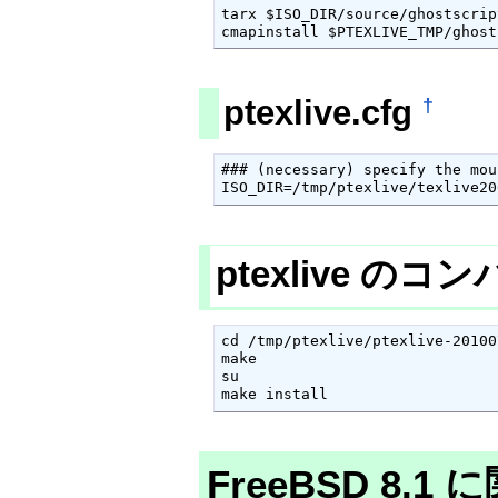
tarx $ISO_DIR/source/ghostscrip
cmapinstall $PTEXLIVE_TMP/ghost
ptexlive.cfg
†
### (necessary) specify the mou
ISO_DIR=/tmp/ptexlive/texlive20
ptexlive 
cd /tmp/ptexlive/ptexlive-201007
make

su

make install
FreeBSD 8.1