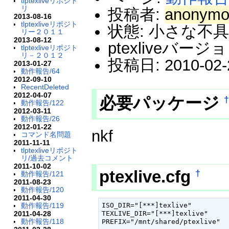
tlptexliveリポジト
リ
投稿者:
anonymo
2013-08-16
tlptexliveリポジト
状態: 小さな不
リー２０１１
2013-08-12
ptexliveバージョ
tlptexliveリポジト
リ－２０１２
投稿日: 2010-02-2
2013-01-27
動作報告/64
2012-09-10
RecentDeleted
2012-04-07
必要パッケージ
動作報告/122
2012-03-11
動作報告/26
2012-01-22
nkf
コマンド名問題
2011-11-11
tlptexliveリポジト
リ/過去コメント
2011-10-02
ptexlive.cfg
†
動作報告/121
2011-08-23
動作報告/120
2011-04-30
動作報告/119
ISO_DIR="[***]texlive"

2011-04-28
TEXLIVE_DIR="[***]texlive"

動作報告/118
PREFIX="/mnt/shared/ptexlive"
