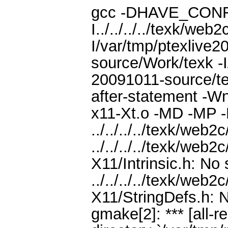
gcc -DHAVE_CONFI
I../../../../texk/web2
I/var/tmp/ptexlive2
source/Work/texk -I
20091011-source/te
after-statement -
x11-Xt.o -MD -MP -
../../../../texk/web
../../../../texk/web
X11/Intrinsic.h: No 
../../../../texk/web
X11/StringDefs.h: N
gmake[2]: *** [all-