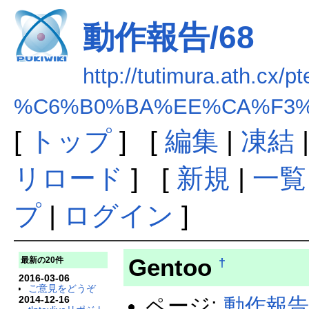
動作報告/68
http://tutimura.ath.cx/pt
%C6%B0%BA%EE%CA%F3%
[
トップ
] [
編集
|
凍結
リロード
] [
新規
|
一覧
プ
|
ログイン
]
Gentoo
最新の20件
†
2016-03-06
ご意見をどうぞ
2014-12-16
ページ:
動作報告