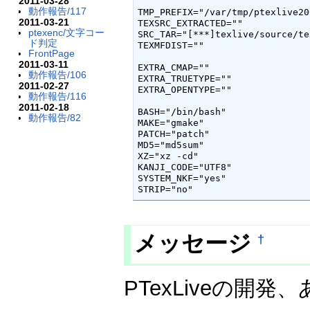
2011-03-28
動作報告/117
TMP_PREFIX="/var/tmp/ptexlive200
2011-03-21
TEXSRC_EXTRACTED=""

ptexenc/文字コー
SRC_TAR="[***]texlive/source/te
ド判定
TEXMFDIST=""

FrontPage
2011-03-11
EXTRA_CMAP=""

動作報告/106
EXTRA_TRUETYPE=""

2011-02-27
EXTRA_OPENTYPE=""

動作報告/116
2011-02-18
BASH="/bin/bash"

動作報告/82
MAKE="gmake"

PATCH="patch"

MD5="md5sum"

XZ="xz -cd"

KANJI_CODE="UTF8"

SYSTEM_NKF="yes"

STRIP="no"
メッセージ
†
PTexLiveの開