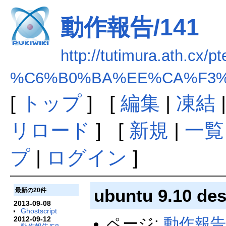
動作報告/141
http://tutimura.ath.cx/pt
%C6%B0%BA%EE%CA%F3%B
[
トップ
] [
編集
|
凍結
リロード
] [
新規
|
一覧
プ
|
ログイン
]
ubuntu 9.10 de
最新の20件
2013-09-08
Ghostscript
2012-09-12
ページ:
動作報告