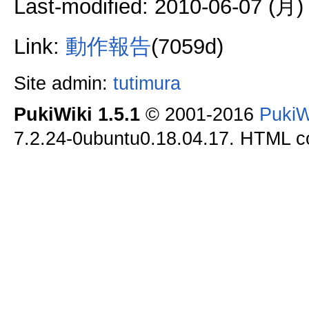
Last-modified: 2010-06-07 (月)
Link:
動作報告
(7059d)
Site admin:
tutimura
PukiWiki 1.5.1
© 2001-2016
PukiW
7.2.24-0ubuntu0.18.04.17. HTML co