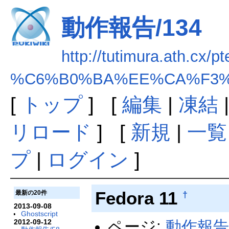
動作報告/134
http://tutimura.ath.cx/pt
%C6%B0%BA%EE%CA%F3%B
[
トップ
] [
編集
|
凍結
リロード
] [
新規
|
一覧
プ
|
ログイン
]
Fedora 11
最新の20件
†
2013-09-08
Ghostscript
2012-09-12
ページ:
動作報告