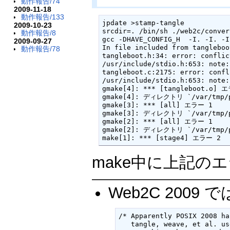
動作報告/74
2009-11-18
動作報告/133
jpdate >stamp-tangle

2009-10-23
srcdir=. /bin/sh ./web2c/conver
動作報告/8
gcc -DHAVE_CONFIG_H  -I. -I. -I
2009-09-27
In file included from tangleboo
動作報告/78
tangleboot.h:34: error: conflic
/usr/include/stdio.h:653: note:
tangleboot.c:2175: error: confl
/usr/include/stdio.h:653: note:
gmake[4]: *** [tangleboot.o] エ
gmake[4]: ディレクトリ `/var/tmp/p
gmake[3]: *** [all] エラー 1

gmake[3]: ディレクトリ `/var/tmp/p
gmake[2]: *** [all] エラー 1

gmake[2]: ディレクトリ `/var/tmp/p
make[1]: *** [stage4] エラー 2
make中に上記の
Web2C 2009 で
/* Apparently POSIX 2008 ha
   tangle, weave, et al. us