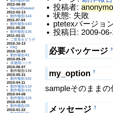
動作報告/58
2012-08-30
投稿者:
anonymo
RecentDeleted
2012-02-13
状態: 失敗
動作報告/144
2011-07-04
ptetexバージョン:
動作報告/143
2011-05-20
投稿日: 2009-06-1
動作報告/136
2011-03-11
ご意見をどうぞ
2010-10-13
FAQ
必要パッケージ
2010-10-03
動作報告/41
2010-09-29
未適用パッチ
2010-06-07
my_option
動作報告/134
†
2010-05-31
動作報告/142
2010-04-11
sampleそのまま
動作報告/118
動作報告/141
2010-04-08
動作報告/126
2010-03-08
動作報告/35
メッセージ
†
2010-01-22