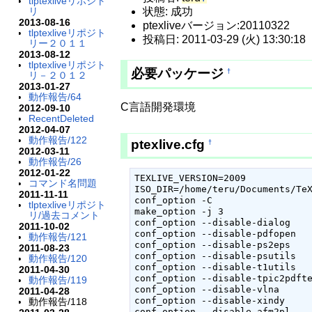
tlptexliveリポジト
リ
状態: 成功
2013-08-16
ptexliveバージョン:20110322
tlptexliveリポジト
投稿日: 2011-03-29 (火) 13:30:18
リー２０１１
2013-08-12
tlptexliveリポジト
必要パッケージ
†
リ－２０１２
2013-01-27
動作報告/64
C言語開発環境
2012-09-10
RecentDeleted
2012-04-07
動作報告/122
ptexlive.cfg
†
2012-03-11
動作報告/26
2012-01-22
TEXLIVE_VERSION=2009

コマンド名問題
ISO_DIR=/home/teru/Documents/TeX
2011-11-11
conf_option -C

tlptexliveリポジト
make_option -j 3

リ/過去コメント
conf_option --disable-dialog

2011-10-02
conf_option --disable-pdfopen

動作報告/121
conf_option --disable-ps2eps

2011-08-23
conf_option --disable-psutils

動作報告/120
conf_option --disable-t1utils

2011-04-30
conf_option --disable-tpic2pdfte
動作報告/119
conf_option --disable-vlna

2011-04-28
conf_option --disable-xindy

動作報告/118
conf_option --disable-afm2pl
