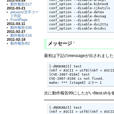
2011-03-28
動作報告/117
conf_option --disable-bibtex8

2011-03-21
conf_option --disable-cjkutils

ptexenc/文字コー
conf_option --disable-detex

ド判定
conf_option --disable-devnag

FrontPage
conf_option --disable-dtl

2011-03-11
conf_option --disable-dvi2tty

動作報告/106
conf_option --disable-dvidvi
2011-02-27
動作報告/116
2011-02-18
メッセージ
動作報告/82
†
最初は下記のmessageが出されました
[-dNOKANJI] test

(nkf = ASCII = utf8)(nkf = ASCII
[CVE-2007-0104] test

CVE-2007-0104 is not fixed.

make: *** [stage8] エラー 1
次に動作報告99にしたがい8test.s
[-dNOKANJI] test

(nkf = ASCII = utf8)(nkf = ASCII