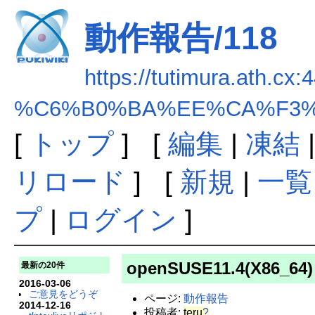
動作報告/118
https://tutimura.ath.cx:
%C6%B0%BA%EE%CA%F3%B
[
トップ
] [
編集
|
凍結
リロード
] [
新規
|
一覧
プ
|
ログイン
]
openSUSE11.4(X86_64
最新の20件
2016-03-06
ご意見をどうぞ
ページ:
動作報告
2014-12-16
投稿者:
teru
?