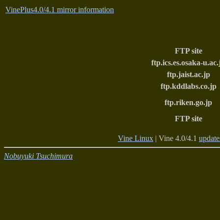
VinePlus4.0/4.1 mirror information
FTP site
ftp.ics.es.osaka-u.ac.
ftp.jaist.ac.jp
ftp.kddlabs.co.jp
ftp.riken.go.jp
FTP site
Vine Linux
| Vine 4.0/4.1
update
Nobuyuki Tsuchimura